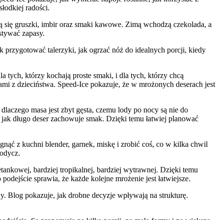
słodkiej radości.
ają się gruszki, imbir oraz smaki kawowe. Zimą wchodzą czekolada, a
stywać zapasy.
 przygotować talerzyki, jak ogrzać nóż do idealnych porcji, kiedy
 tych, którzy kochają proste smaki, i dla tych, którzy chcą
mi z dzieciństwa. Speed-Ice pokazuje, że w mrożonych deserach jest
laczego masa jest zbyt gęsta, czemu lody po nocy są nie do
, jak długo deser zachowuje smak. Dzięki temu łatwiej planować
gnąć z kuchni blender, garnek, miskę i zrobić coś, co w kilka chwil
łodycz.
nkowej, bardziej tropikalnej, bardziej wytrawnej. Dzięki temu
odejście sprawia, że każde kolejne mrożenie jest łatwiejsze.
wy. Blog pokazuje, jak drobne decyzje wpływają na strukturę.