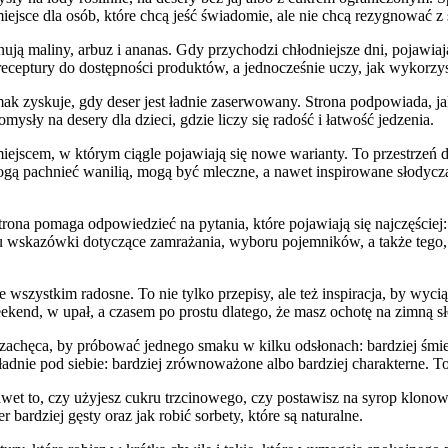
miejsce dla osób, które chcą jeść świadomie, ale nie chcą rezygnować z 
inują maliny, arbuz i ananas. Gdy przychodzi chłodniejsze dni, pojawi
ceptury do dostępności produktów, a jednocześnie uczy, jak wykorzy
ak zyskuje, gdy deser jest ładnie zaserwowany. Strona podpowiada, jak
mysły na desery dla dzieci, gdzie liczy się radość i łatwość jedzenia.
jscem, w którym ciągle pojawiają się nowe warianty. To przestrzeń dla
ą pachnieć wanilią, mogą być mleczne, a nawet inspirowane słodycza
a pomaga odpowiedzieć na pytania, które pojawiają się najczęściej: d
z tu wskazówki dotyczące zamrażania, wyboru pojemników, a także tego
wszystkim radosne. To nie tylko przepisy, ale też inspiracja, by wycią
eekend, w upał, a czasem po prostu dlatego, że masz ochotę na zimną s
achęca, by próbować jednego smaku w kilku odsłonach: bardziej śmieta
dnie pod siebie: bardziej zrównoważone albo bardziej charakterne. To p
 nawet to, czy użyjesz cukru trzcinowego, czy postawisz na syrop klono
bardziej gęsty oraz jak robić sorbety, które są naturalne.