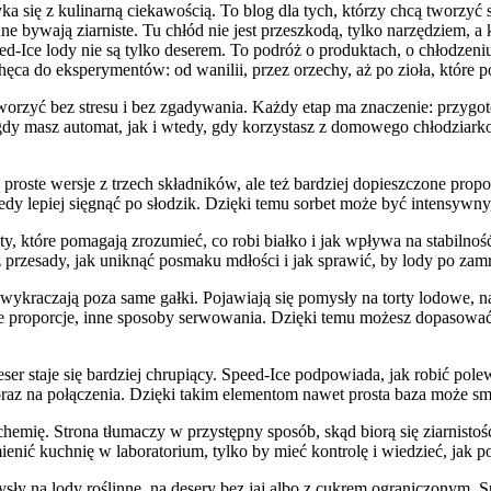
ka się z kulinarną ciekawością. To blog dla tych, którzy chcą tworzyć
ne bywają ziarniste. Tu chłód nie jest przeszkodą, tylko narzędziem, a
ed-Ice lody nie są tylko deserem. To podróż o produktach, o chłodzeniu,
hęca do eksperymentów: od wanilii, przez orzechy, aż po zioła, które 
tworzyć bez stresu i bez zgadywania. Każdy etap ma znaczenie: przyg
dy masz automat, jak i wtedy, gdy korzystasz z domowego chłodziarko
roste wersje z trzech składników, ale też bardziej dopieszczone propoz
dy lepiej sięgnąć po słodzik. Dzięki temu sorbet może być intensywny
tóre pomagają zrozumieć, co robi białko i jak wpływa na stabilność. Tu
przesady, jak uniknąć posmaku mdłości i jak sprawić, by lody po zamr
ykraczają poza same gałki. Pojawiają się pomysły na torty lodowe, n
e proporcje, inne sposoby serwowania. Dzięki temu możesz dopasować 
deser staje się bardziej chrupiący. Speed-Ice podpowiada, jak robić po
i oraz na połączenia. Dzięki takim elementom nawet prosta baza może 
emię. Strona tłumaczy w przystępny sposób, skąd biorą się ziarnistość
enić kuchnię w laboratorium, tylko by mieć kontrolę i wiedzieć, jak po
ły na lody roślinne, na desery bez jaj albo z cukrem ograniczonym. Sp