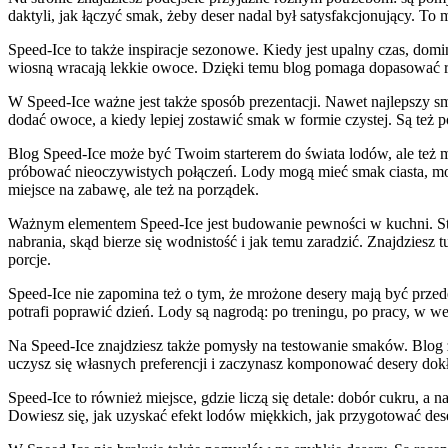
daktyli, jak łączyć smak, żeby deser nadal był satysfakcjonujący. To 
Speed-Ice to także inspiracje sezonowe. Kiedy jest upalny czas, dom
wiosną wracają lekkie owoce. Dzięki temu blog pomaga dopasować re
W Speed-Ice ważne jest także sposób prezentacji. Nawet najlepszy sm
dodać owoce, a kiedy lepiej zostawić smak w formie czystej. Są też po
Blog Speed-Ice może być Twoim starterem do świata lodów, ale też mie
próbować nieoczywistych połączeń. Lody mogą mieć smak ciasta, mog
miejsce na zabawę, ale też na porządek.
Ważnym elementem Speed-Ice jest budowanie pewności w kuchni. Stron
nabrania, skąd bierze się wodnistość i jak temu zaradzić. Znajdzies
porcje.
Speed-Ice nie zapomina też o tym, że mrożone desery mają być przede 
potrafi poprawić dzień. Lody są nagrodą: po treningu, po pracy, w w
Na Speed-Ice znajdziesz także pomysły na testowanie smaków. Blog z
uczysz się własnych preferencji i zaczynasz komponować desery dokła
Speed-Ice to również miejsce, gdzie liczą się detale: dobór cukru, a
Dowiesz się, jak uzyskać efekt lodów miękkich, jak przygotować deser 