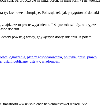
odejścia. Są propozycje na kilka porcji, na małe formy i na większe
asty: kremowe i chrupiące. Pokazuje też, jak przygotować dodatki
znajdziesz tu proste wyjaśnienia. Jeśli już robisz lody, odkryjesz
łasne dodatki.
e desery powstają wtedy, gdy łączysz dobry składnik. A potem
ciowe
,
ogłoszenia
,
plan zagospodarowania
,
polityka
,
prasa
,
prawo
,
ka
,
usługi publiczne
,
ustawy
,
wiadomości
, transportu – wszystko chce natychmiastowej reakcji. Nic