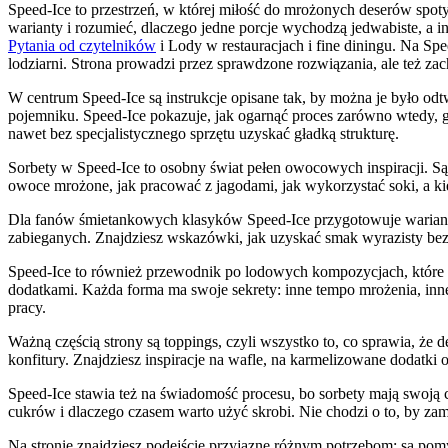
Speed-Ice to przestrzeń, w której miłość do mrożonych deserów spoty
warianty i rozumieć, dlaczego jedne porcje wychodzą jedwabiste, a in
Pytania od czytelników
i Lody w restauracjach i fine diningu. Na Spe
lodziarni. Strona prowadzi przez sprawdzone rozwiązania, ale też zac
W centrum Speed-Ice są instrukcje opisane tak, by można je było od
pojemniku. Speed-Ice pokazuje, jak ogarnąć proces zarówno wtedy, g
nawet bez specjalistycznego sprzętu uzyskać gładką strukturę.
Sorbety w Speed-Ice to osobny świat pełen owocowych inspiracji. Są p
owoce mrożone, jak pracować z jagodami, jak wykorzystać soki, a kie
Dla fanów śmietankowych klasyków Speed-Ice przygotowuje warianty, k
zabieganych. Znajdziesz wskazówki, jak uzyskać smak wyrazisty bez 
Speed-Ice to również przewodnik po lodowych kompozycjach, które w
dodatkami. Każda forma ma swoje sekrety: inne tempo mrożenia, inn
pracy.
Ważną częścią strony są toppings, czyli wszystko to, co sprawia, że 
konfitury. Znajdziesz inspiracje na wafle, na karmelizowane dodatk
Speed-Ice stawia też na świadomość procesu, bo sorbety mają swoją ch
cukrów i dlaczego czasem warto użyć skrobi. Nie chodzi o to, by zami
Na stronie znajdziesz podejście przyjazne różnym potrzebom: są pomys