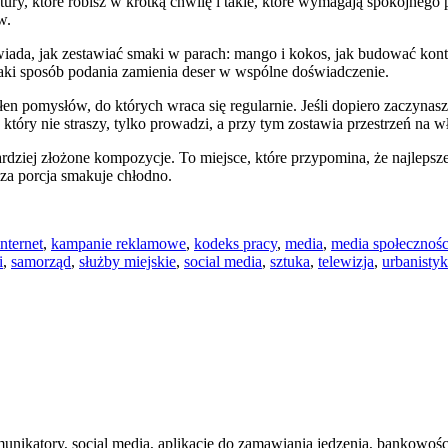
ry, które robisz w krótką chwilę i takie, które wymagają spokojnego p
w.
ada, jak zestawiać smaki w parach: mango i kokos, jak budować kontr
ki sposób podania zamienia deser w wspólne doświadczenie.
en pomysłów, do których wraca się regularnie. Jeśli dopiero zaczynasz, 
który nie straszy, tylko prowadzi, a przy tym zostawia przestrzeń na w
ardziej złożone kompozycje. To miejsce, które przypomina, że najlepsz
sza porcja smakuje chłodno.
internet
,
kampanie reklamowe
,
kodeks pracy
,
media
,
media społecznoś
i
,
samorząd
,
służby miejskie
,
social media
,
sztuka
,
telewizja
,
urbanisty
nikatory, social media, aplikacje do zamawiania jedzenia, bankowości