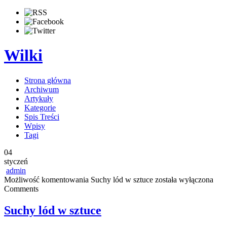
Wilki
Strona główna
Archiwum
Artykuły
Kategorie
Spis Treści
Wpisy
Tagi
04
styczeń
admin
Możliwość komentowania
Suchy lód w sztuce
została wyłączona
Comments
Suchy lód w sztuce