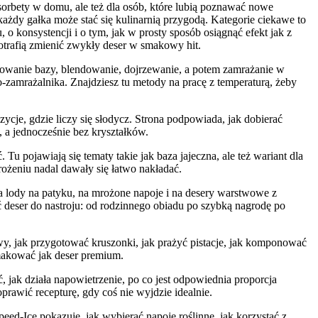
 sorbety w domu, ale też dla osób, które lubią poznawać nowe
 każdy gałka może stać się kulinarnią przygodą. Kategorie ciekawe to
 o konsystencji i o tym, jak w prosty sposób osiągnąć efekt jak z
potrafią zmienić zwykły deser w smakowy hit.
otowanie bazy, blendowanie, dojrzewanie, a potem zamrażanie w
-zamrażalnika. Znajdziesz tu metody na pracę z temperaturą, żeby
ycje, gdzie liczy się słodycz. Strona podpowiada, jak dobierać
, a jednocześnie bez kryształków.
 pojawiają się tematy takie jak baza jajeczna, ale też wariant dla
ożeniu nadal dawały się łatwo nakładać.
a lody na patyku, na mrożone napoje i na desery warstwowe z
deser do nastroju: od rodzinnego obiadu po szybką nagrodę po
lewy, jak przygotować kruszonki, jak prażyć pistacje, jak komponować
smakować jak deser premium.
, jak działa napowietrzenie, po co jest odpowiednia proporcja
prawić recepturę, gdy coś nie wyjdzie idealnie.
eed-Ice pokazuje, jak wybierać napoje roślinne, jak korzystać z