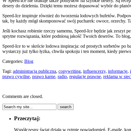
W Speed-Ice nie brakuje także pomysłów na szybkie desery. Są receptu
desery do dzielenia. Dzięki temu możesz dopasować wybór do planó
Speed-Ice inspiruje również do tworzenia lodowych bufetów. Podpowi
tak, by każdy mógł skomponować swój pucharek: owoce, orzechy. Ta
Jeśli kochasz robienie rzeczy samemu, Speed-Ice będzie jak zeszyt peł
sprytne rozwiązania, które podniosą jakość Twoich deserów. To blog, 
Speed-Ice to w skrócie lodowa inspiracja: od prostych sorbetów po b
wystarczy już tylko łyżka, chwila spokoju i ten moment, kiedy pierw
Categories:
Blog
Tagi:
administracja publiczna
,
copywriting
,
influencerzy
,
informacje
,
prawo cywilne
,
prawo karne
,
radio
,
regulacje prawne
,
reklama w siec
Comments are closed.
Przeczytaj:
Współczesny świat działa w rytmie powiadomień. E-maile, komu