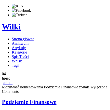
Wilki
Strona główna
Archiwum
Artykuły
Kategorie
Spis Treści
Wpisy
Tagi
04
lipiec
admin
Możliwość komentowania
Podziemie Finansowe
została wyłączona
Comments
Podziemie Finansowe