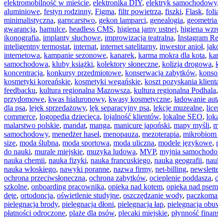
elektromobilność w mieście
,
elektronika DIY
,
elektryk samochodowy
aluminiowe
,
festyn rodzinny
,
Figma
,
filtr powietrza
,
fiszki
,
Flask
,
fol
minimalistyczna
,
garncarstwo
,
gekon lamparci
,
genealogia
,
geometria
gwarancja
,
hamulce
,
headless CMS
,
higiena jamy ustnej
,
higiena wzr
ikonografia
,
implanty słuchowe
,
improwizacja teatralna
,
Instagram Re
inteligentny termostat
,
internat
,
internet satelitarny
,
inwestor anioł
,
jak
internetowa
,
kampanie sezonowe
,
kanarek
,
karma mokra dla kota
,
ka
samochodowa
,
kluby książki
,
kolektory słoneczne
,
kolizja drogowa
,
koncentracja
,
konkursy przedmiotowe
,
konserwacja zabytków
,
konsol
kosmetyki koreańskie
,
kosmetyki wegańskie
,
koszt pozyskania klient
feedbacku
,
kultura regionalna Mazowsza
,
kultura regionalna Podhala
przydomowe
,
kwas hialuronowy
,
kwasy kosmetyczne
,
ładowanie au
dla psa
,
lejek sprzedażowy
,
lęk separacyjny psa
,
lekcje muzealne
,
lice
commerce
,
logopedia dziecięca
,
lojalność klientów
,
lokalne SEO
,
lok
malarstwo polskie
,
mandat
,
manga
,
manicure japoński
,
mapy myśli
,
m
samochodowy
,
menedżer haseł
,
menopauza
,
mezoterapia
,
mikrobiom 
size
,
moda ślubna
,
moda sportowa
,
moda uliczna
,
modele językowe
,
do nauki
,
murale miejskie
,
muzyka ludowa
,
MVP
,
myjnia samochod
nauka chemii
,
nauka fizyki
,
nauka francuskiego
,
nauka geografii
,
nauk
nauka włoskiego
,
nawyki poranne
,
nazwa firmy
,
net-billing
,
newslette
ochrona przeciwsłoneczna
,
ochrona zabytków
,
ocieplenie poddasza
,
szkolne
,
onboarding pracownika
,
opieka nad kotem
,
opieka nad psem
dęte
,
ortodoncja
,
oświetlenie studyjne
,
oszczędzanie wody
,
paczkoma
pielęgnacja brody
,
pielęgnacja dłoni
,
pielęgnacja łap
,
pielęgnacja obu
płatności odroczone
,
plaże dla psów
,
plecaki miejskie
,
płynność fina