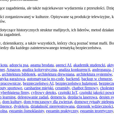
żące zagadnienia, ale także najciekawsze wydarzenia z przeszłości. Dzi
ci zorganizowanej w kulturze. Opisywane są produkcje telewizyjne, ks
tów.
dotyczące historycznych struktur mafijnych, ich liderów, metod działa
ia zagadnień.
, dziennikarzy, a także wszystkich, którzy chcą poznać temat mafii. Bo
wiedzy dla każdego zainteresowanego tematyką bezpieczeństwa.
 kota
,
adopcja psa
,
agama brodata
,
agenci AI
,
akademik studencki
,
akty
mer
,
Amazon
,
analiza kolorystyczna
,
analiza konkurencji
,
andropauza
,
,
architektura bibliotek
,
architektura drewniana
,
architektura systemów
,
atyka garażowa
,
automatyzacja no-code
,
backend
,
backup w chmurze
,
y pracownicze
,
bezpieczeństwo AI
,
bezpieczeństwo hulajnogi
,
bezpiecz
buty sportowe
,
carsharing miejski
,
ceramidy
,
chatbot firmowy
,
choleste
cyberhigiena firmy
,
cyfrowy detoks
,
czujniki IoT
,
czujniki jakości powi
p learning
,
delegowanie zadań
,
demencja
,
depilacja laserowa
,
design s
w
,
dom kultury
,
dom tymczasowy dla zwierząt
,
domowe rytuały pielęgn
iligence
,
dysleksja
,
działalność nierejestrowana
,
dziennik wdzięczności
olna
,
egzamin ósmoklasisty
,
egzamin praktyczny
,
egzamin teoretyczny