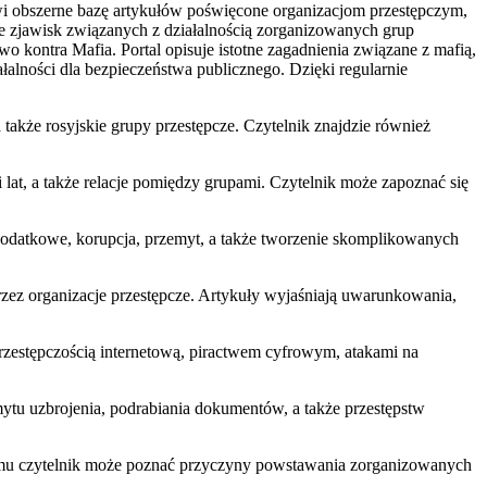
wi obszerne bazę artykułów poświęcone organizacjom przestępczym,
ie zjawisk związanych z działalnością zorganizowanych grup
wo kontra Mafia. Portal opisuje istotne zagadnienia związane z mafią,
łalności dla bezpieczeństwa publicznego. Dzięki regularnie
 także rosyjskie grupy przestępcze. Czytelnik znajdzie również
 lat, a także relacje pomiędzy grupami. Czytelnik może zapoznać się
podatkowe, korupcja, przemyt, a także tworzenie skomplikowanych
przez organizacje przestępcze. Artykuły wyjaśniają uwarunkowania,
przestępczością internetową, piractwem cyfrowym, atakami na
ytu uzbrojenia, podrabiania dokumentów, a także przestępstw
zemu czytelnik może poznać przyczyny powstawania zorganizowanych