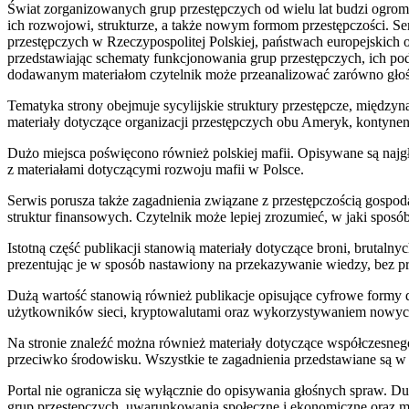
Świat zorganizowanych grup przestępczych od wielu lat budzi ogrom
ich rozwojowi, strukturze, a także nowym formom przestępczości. Se
przestępczych w Rzeczypospolitej Polskiej, państwach europejskich
przedstawiając schematy funkcjonowania grup przestępczych, ich podz
dodawanym materiałom czytelnik może przeanalizować zarówno głośne
Tematyka strony obejmuje sycylijskie struktury przestępcze, międzyna
materiały dotyczące organizacji przestępczych obu Ameryk, kontynen
Dużo miejsca poświęcono również polskiej mafii. Opisywane są najgło
z materiałami dotyczącymi rozwoju mafii w Polsce.
Serwis porusza także zagadnienia związane z przestępczością gospo
struktur finansowych. Czytelnik może lepiej zrozumieć, w jaki spo
Istotną część publikacji stanowią materiały dotyczące broni, brutal
prezentując je w sposób nastawiony na przekazywanie wiedzy, bez pr
Dużą wartość stanowią również publikacje opisujące cyfrowe formy d
użytkowników sieci, kryptowalutami oraz wykorzystywaniem nowych 
Na stronie znaleźć można również materiały dotyczące współczesnego
przeciwko środowisku. Wszystkie te zagadnienia przedstawiane są w
Portal nie ogranicza się wyłącznie do opisywania głośnych spraw.
grup przestępczych, uwarunkowania społeczne i ekonomiczne oraz m