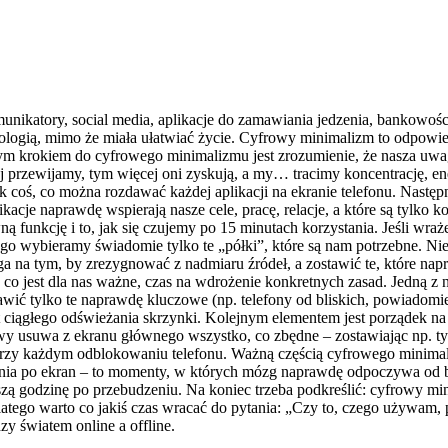
nikatory, social media, aplikacje do zamawiania jedzenia, bankowości
ologią, mimo że miała ułatwiać życie. Cyfrowy minimalizm to odpowiedź
zym krokiem do cyfrowego minimalizmu jest zrozumienie, że nasza uwag
 przewijamy, tym więcej oni zyskują, a my… tracimy koncentrację, ener
jak coś, co można rozdawać każdej aplikacji na ekranie telefonu. Nastę
likacje naprawdę wspierają nasze cele, pracę, relacje, a które są tylko
ą funkcję i to, jak się czujemy po 15 minutach korzystania. Jeśli wra
go wybieramy świadomie tylko te „półki”, które są nam potrzebne. Ni
a na tym, by zrezygnować z nadmiaru źródeł, a zostawić te, które nap
co jest dla nas ważne, czas na wdrożenie konkretnych zasad. Jedną z n
awić tylko te naprawdę kluczowe (np. telefony od bliskich, powiadom
st ciągłego odświeżania skrzynki. Kolejnym elementem jest porządek na
 usuwa z ekranu głównego wszystko, co zbędne – zostawiając np. tylko
przy każdym odblokowaniu telefonu. Ważną częścią cyfrowego minimaliz
ięgania po ekran – to momenty, w których mózg naprawdę odpoczywa od
szą godzinę po przebudzeniu. Na koniec trzeba podkreślić: cyfrowy min
 Dlatego warto co jakiś czas wracać do pytania: „Czy to, czego używam,
 światem online a offline.