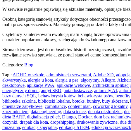
W serwisie regularnie pojawiają się aktualne materiały, opisujące bie
Osobną kategorię stanowią artykuły dotyczące obecności przestępczoś
mafii przez społeczeństwo. Materiały pomagają oddzielić fakty od mi
Czytelnicy zainteresowani ewolucją mafii znajdą liczne opracowania 
charakter popularnonaukowy, zachęcając do świadomego analizowan
Strona skierowana jest do miłośników historii przestępczości, uczniów
rozwijanie serwisu sprawiają, że portal stanowi cenne kompendium 
Categories:
Blog
Tagi:
ADHD w szkole
,
administracja serwerami
,
Adobe XD
,
adopcja
akwarystyka
,
alergia u kota
,
alergia u psa
,
algorytmy
,
Allegro
,
Alzhei
desktopowe
,
aplikacje PWA
,
aplikacje webowe
,
architektura aplikacji
energetyczny domu
,
audyt SEO
,
auta dostawcze
,
automaty AI
,
autom
bazy danych SQL
,
behawiorysta kotów
,
behawiorysta psów
,
benefit
biblioteka szkolna
,
biblioteki lokalne
,
botoks
,
bunkry
,
buty skórzane
,
cmentarze zabytkowe
,
compliance
,
content plan
,
coworking lokalny
,
zrozumieniem
,
data engineering
,
data science
,
debata oksfordzka
,
dee
dieta BARF
,
digitalizacja zdjęć
,
Django
,
Docker
,
dom bez rachunkó
dożynki
,
drapak dla kota
,
dropshipping
,
drukowanie żywiczne
,
due d
muzealna
,
edukacja specjalna
,
edukacja STEM
,
edukacja wczesnoszk