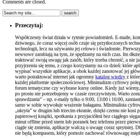
Comments are closed.
Przeczytaj:
Współczesny świat działa w rytmie powiadomień. E-maile, komu
dziwnego, że coraz więcej osób czuje się przytłoczonych techn
technologii, lecz na używaniu jej celowo i świadomie. Pierws
newsowe zarabiają na tym, że spędzamy na nich czas. Im dłużej
traktować swoją uwagę jak zasób, który trzeba chronić, a nie 
przyjrzeniu się temu, z czego korzystamy na co dzień: które ap
wypisać wszystkie aplikacje, a obok każdej zanotować jej główn
warto potraktować internet jak ogromny
katalog wiedzy
z które
każdej platformie społecznościowej. Minimalizm cyfrowy poleg
forum tematyczne czy wybrane kursy online. Kiedy już wiemy, 
po prostu nie potrzebujemy w czasie rzeczywistym. Warto zost
sprawdzania” – np. e-maily tylko o 9:00, 13:00 i 16:00, zamia
samo w sobie wywołuje wrażenie bałaganu. Minimalista cyfrowy
„ukryta” w drugim lub trzecim ekranie, dzięki czemu nie kusi 
papierowej książki, spotkania z przyjaciółmi bez ciągłego s
minut offline przed snem lub poranek bez telefonu przez pierw
ciągle się zmienia, aplikacje walczą o uwagę coraz sprytniej.
nie będą kompasem, który pomoże zachować równowagę między