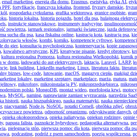
,
email marketing
,
energia dla domu
,
Erasmus
,
eseistyka
,
etyka AI
,
etyk
ia PPF
,
fortyfikacje
,
franczyza lokalna
,
frontend
,
fryzury damskie
,
fryzu
 kół
,
gospodarka cyrkularna
,
grafika wektorowa
,
granice osobiste
,
gran
oku
,
historia lokalna
,
historia pojazdu
,
hotel dla psa
,
hulajnoga elektryc
els
,
instrukcje stanowiskowe
,
instrumenty tradycyjne
,
insulinoopornoś
ość powietrza
,
jarmark regionalny
,
jarmarki świąteczne
,
jazda defensy
rma sucha dla psa
,
kasa fiskalna online
,
kastracja kota
,
kastracja psa
,
ki
koloryzacja włosów
,
kombi
,
komiks
,
kompetencje cyfrowe
,
kompetencj
e do gier
,
konsultacja psychologiczna
,
konteneryzacja
,
kopie zapasow
a
,
kowalstwo artystyczne
,
KPI
,
kreatywne pisanie
,
kredyt obrotowy
,
kr
,
kultura regionalna Pomorza
,
kultura regionalna Wielkopolski
,
kurnik 
ta w domu
,
ładowarki do aut elektrycznych
,
laktacja
,
Laravel
,
LARP
,
l
ncje
,
link building
,
LinkedIn marketing
,
Linux
,
literatura faktu
,
literatu
alny biznes
,
low-code
,
lutowanie
,
macOS
,
magazyn ciepła
,
makijaż dzi
arketing lokalny
,
marketing szeptany
,
marketplace
,
marża
,
matura
,
mat
jelitowy
,
mikrofony
,
mikroinstalacja PV
,
mikroprzedsiębiorca
,
mikrose
modernizm polski
,
MongoDB
,
montaż wideo
,
morfologia krwi
,
motocy
owa
,
MySQL
,
naming
,
naprawianie zamiast wyrzucania
,
narzędzia Saa
a historii
,
nauka hiszpańskiego
,
nauka matematyki
,
nauka niemieckie
r
,
niacynamid
,
Node.js
,
NoSQL
,
notatki Cornell
,
obróbka zdjęć
,
obroż
oczyszczacz powietrza
,
odporność organizmu
,
odzyskiwanie danych
,
o
,
opieka okołoporodowa
,
opieka paliatywna
,
opiekun rodzinny
,
opinie
ty
,
papuga falista
,
paznokcie hybrydowe
,
pedagogika alternatywna
,
pe
wia
,
pielęgnacja stóp
,
pierwsza pomoc dla kota
,
pierwsza pomoc dla ps
nsowa
,
podcasting
,
podróż z psem samochodem
,
poezja współczesna
,
po