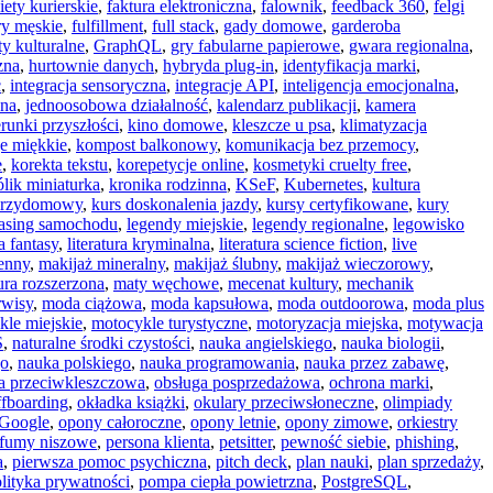
iety kurierskie
,
faktura elektroniczna
,
falownik
,
feedback 360
,
felgi
ry męskie
,
fulfillment
,
full stack
,
gady domowe
,
garderoba
ty kulturalne
,
GraphQL
,
gry fabularne papierowe
,
gwara regionalna
,
zna
,
hurtownie danych
,
hybryda plug-in
,
identyfikacja marki
,
ć
,
integracja sensoryczna
,
integracje API
,
inteligencja emocjonalna
,
wna
,
jednoosobowa działalność
,
kalendarz publikacji
,
kamera
erunki przyszłości
,
kino domowe
,
kleszcze u psa
,
klimatyzacja
e miękkie
,
kompost balkonowy
,
komunikacja bez przemocy
,
e
,
korekta tekstu
,
korepetycje online
,
kosmetyki cruelty free
,
ólik miniaturka
,
kronika rodzinna
,
KSeF
,
Kubernetes
,
kultura
przydomowy
,
kurs doskonalenia jazdy
,
kursy certyfikowane
,
kury
easing samochodu
,
legendy miejskie
,
legendy regionalne
,
legowisko
ra fantasy
,
literatura kryminalna
,
literatura science fiction
,
live
enny
,
makijaż mineralny
,
makijaż ślubny
,
makijaż wieczorowy
,
ura rozszerzona
,
maty węchowe
,
mecenat kultury
,
mechanik
rwisy
,
moda ciążowa
,
moda kapsułowa
,
moda outdoorowa
,
moda plus
kle miejskie
,
motocykle turystyczne
,
motoryzacja miejska
,
motywacja
S
,
naturalne środki czystości
,
nauka angielskiego
,
nauka biologii
,
go
,
nauka polskiego
,
nauka programowania
,
nauka przez zabawę
,
a przeciwkleszczowa
,
obsługa posprzedażowa
,
ochrona marki
,
ffboarding
,
okładka książki
,
okulary przeciwsłoneczne
,
olimpiady
 Google
,
opony całoroczne
,
opony letnie
,
opony zimowe
,
orkiestry
rfumy niszowe
,
persona klienta
,
petsitter
,
pewność siebie
,
phishing
,
a
,
pierwsza pomoc psychiczna
,
pitch deck
,
plan nauki
,
plan sprzedaży
,
lityka prywatności
,
pompa ciepła powietrzna
,
PostgreSQL
,