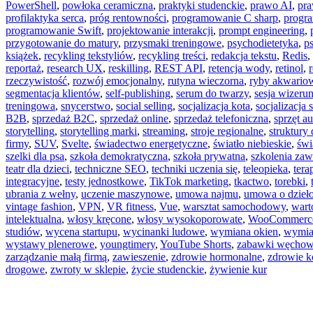
PowerShell
,
powłoka ceramiczna
,
praktyki studenckie
,
prawo AI
,
pra
profilaktyka serca
,
próg rentowności
,
programowanie C sharp
,
progra
programowanie Swift
,
projektowanie interakcji
,
prompt engineering
,
przygotowanie do matury
,
przysmaki treningowe
,
psychodietetyka
,
p
książek
,
recykling tekstyliów
,
recykling treści
,
redakcja tekstu
,
Redis
,
reportaż
,
research UX
,
reskilling
,
REST API
,
retencja wody
,
retinol
,
rzeczywistość
,
rozwój emocjonalny
,
rutyna wieczorna
,
ryby akwario
segmentacja klientów
,
self-publishing
,
serum do twarzy
,
sesja wizer
treningowa
,
snycerstwo
,
social selling
,
socjalizacja kota
,
socjalizacja 
B2B
,
sprzedaż B2C
,
sprzedaż online
,
sprzedaż telefoniczna
,
sprzęt a
storytelling
,
storytelling marki
,
streaming
,
stroje regionalne
,
struktury
firmy
,
SUV
,
Svelte
,
świadectwo energetyczne
,
światło niebieskie
,
świ
szelki dla psa
,
szkoła demokratyczna
,
szkoła prywatna
,
szkolenia za
teatr dla dzieci
,
techniczne SEO
,
techniki uczenia się
,
teleopieka
,
tera
integracyjne
,
testy jednostkowe
,
TikTok marketing
,
tkactwo
,
torebki
,
ubrania z wełny
,
uczenie maszynowe
,
umowa najmu
,
umowa o dzieł
vintage fashion
,
VPN
,
VR fitness
,
Vue
,
warsztat samochodowy
,
wart
intelektualna
,
włosy kręcone
,
włosy wysokoporowate
,
WooCommerc
studiów
,
wycena startupu
,
wycinanki ludowe
,
wymiana okien
,
wymia
wystawy plenerowe
,
youngtimery
,
YouTube Shorts
,
zabawki węcho
zarządzanie małą firmą
,
zawieszenie
,
zdrowie hormonalne
,
zdrowie k
drogowe
,
zwroty w sklepie
,
życie studenckie
,
żywienie kur