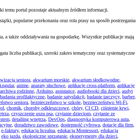
ęki temu portal pozostaje aktualnym źródłem informacji.
iążki, popularne przekonania oraz rola prasy na sposób postrzegania
nia, a także oddziaływania na gospodarkę. Wszystkie publikacje mają
gata liczba publikacji, szeroki zakres tematyczny oraz systematyczne
wizacja seniora
,
akwarium morskie
,
akwarium słodkowodne
,
Angular
,
anime
,
aparaty słuchowe
,
aplikacje cross-platform
,
aplikacje
archiwa rodzinne
,
Arduino
,
assistance
,
audiobooki dla dzieci
,
audyt
badania profilaktyczne
,
badanie satysfakcji
,
badanie tarczycy
,
barber
,
eństwo seniora
,
bezpieczeństwo w szkole
,
bezpieczeństwo Wi-Fi
,
rol
,
chomik
,
choroby odkleszczowe
,
chóry
,
CI CD
,
ciśnienie krwi
,
etrza
,
czyszczenie uszu psa
,
czytanie dzieciom
,
czytanie ze
ystem
,
detailing wnętrza
,
DevOps
,
diagnostyka komputerowa auta
,
acyjne
,
doradztwo zawodowe
,
dostępność cyfrowa
,
dotacje dla firm
,
,
e-faktury
,
edukacja licealna
,
edukacja Montessori
,
edukacja
,
eko jazda
,
ekologiczne sprzątanie
,
eksperymenty dla dzieci
,