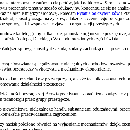
ne zainteresowanie zarówno ekspertów, jak i odbiorców. Strona stano
rwis prezentuje temat w sposób edukacyjny, koncentrując się na analiz
 oraz na arenie międzynarodowej. Polecam
Pytania od czytelników
i Pra
iał ról, sposoby osiągania zysków, a także znaczenie tego rodzaju dzia
 sprawy, jak i współczesne zjawiska organizacji przestępczych.
rodowe kartele, grupy bałkańskie, japońskie organizacje przestępcze, a
tu afrykańskiego, Dalekiego Wschodu oraz innych części świata.
śniejsze sprawy, sposoby działania, zmiany zachodzące na przestrzeni
darczą. Omawiane są legalizowanie nielegalnych dochodów, oszustwa 
sób świat przestępczy wykorzystują mechanizmy ekonomiczne.
nych działań, porachunków przestępczych, a także technik stosowanych 
omowania działalności przestępczej.
ziałalności przestępczej. Serwis przedstawia zagadnienia związane z 
technologii przez grupy przestępcze.
 niewolnictwa, nielegalnego handlu substancjami odurzającymi, przem
 kontekście przeciwdziałania zagrożeniom.
 Duży nacisk położono również na wyjaśnianie mechanizmów, dzięki c
etody przeciwdziałania.