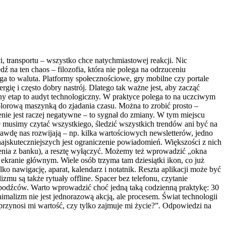
, transportu – wszystko chce natychmiastowej reakcji. Nic
 na ten chaos – filozofia, która nie polega na odrzuceniu
a to waluta. Platformy społecznościowe, gry mobilne czy portale
gię i często dobry nastrój. Dlatego tak ważne jest, aby zacząć
pny etap to audyt technologiczny. W praktyce polega to na uczciwym
 kolorową maszynką do zjadania czasu. Można to zrobić prosto –
żenie jest raczej negatywne – to sygnał do zmiany. W tym miejscu
e musimy czytać wszystkiego, śledzić wszystkich trendów ani być na
rawdę nas rozwijają – np. kilka wartościowych newsletterów, jedno
ajskuteczniejszych jest ograniczenie powiadomień. Większości z nich
ienia z banku), a resztę wyłączyć. Możemy też wprowadzić „okna
 ekranie głównym. Wiele osób trzyma tam dziesiątki ikon, co już
 nawigację, aparat, kalendarz i notatnik. Reszta aplikacji może być
mu są także rytuały offline. Spacer bez telefonu, czytanie
 bodźców. Warto wprowadzić choć jedną taką codzienną praktykę: 30
imalizm nie jest jednorazową akcją, ale procesem. Świat technologii
 przynosi mi wartość, czy tylko zajmuje mi życie?”. Odpowiedzi na