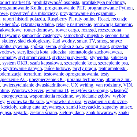
oduct market fit
,
produktywność osobista
,
profilaktyka próchnicy
,
programowanie Kotlin
,
programowanie PHP
,
programowanie Python
,
gowe
,
przestrzeń dla młodzieży
,
przygotowanie do egzaminu
,
e
,
raport historii pojazdu
,
Raspberry Pi
,
raty online
,
React
,
recenzje
 klientów
,
rekrutacja zdalna
,
relacje partnerskie
,
renowacja kamienic
,
y akwariowe
,
router domowy
,
rower cargo
,
rozrząd
,
rozszerzona
d używany
,
samochód zastępczy
,
samochody miejskie
,
second hand
,
,
skutery
,
ślad ekologiczny
,
ślad wodny
,
smart TV
,
smog
,
smycz
spółka cywilna
,
spółka jawna
,
spółka z o.o.
,
Spring Boot
,
sprzedaż
awodowy
,
sterylizacja kota
,
stłuczka
,
stomatologia zachowawcza
,
 formalny
,
styl smart casual
,
stylizacja sylwetki
,
stypendia
,
sukcesja
,
system OKR
,
szafa kapsułowa
,
szczepienie kota
,
szczepienie psa
,
e
,
szyfrowanie danych
,
tańce ludowe
,
taryfy prądu
,
teatr amatorski
,
dernizacja
,
terrarium
,
testowanie oprogramowania
,
testy
zpieczenie AC
,
ubezpieczenie OC
,
ubrania techniczne
,
ubrania z lnu
,
,
uwierzytelnianie dwuskładnikowe
,
UX writing
,
van rodzinny
,
VIN
,
nline
,
Windows Server
,
witamina D
,
wizytówka Google
,
własność
 energetyczna
,
wspomnienia rodzinne
,
wybielanie zębów
,
wybór
wy
,
wyprawka dla kota
,
wyprawka dla psa
,
wystąpienia publiczne
,
 kościoły
,
zakup auta używanego
,
zamki krzyżackie
,
zapachy unisex
,
by psa
,
zegarki
,
zielona ściana
,
zielony dach
,
znak towarowy
,
znaki