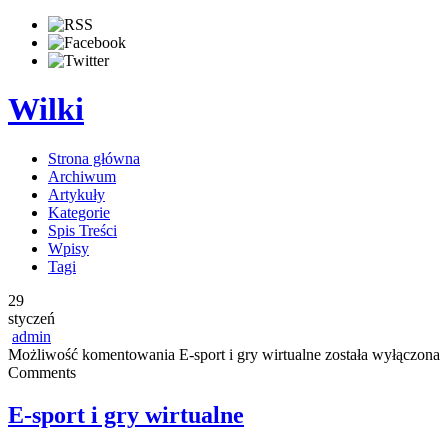
Wilki
Strona główna
Archiwum
Artykuły
Kategorie
Spis Treści
Wpisy
Tagi
29
styczeń
admin
Możliwość komentowania
E-sport i gry wirtualne
została wyłączona
Comments
E-sport i gry wirtualne