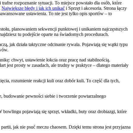
trafne rozpoznanie sytuacji. To miejsce powstało dla osób, które
i
Największe błędy i jak ich unikać
i Sprzęt i akcesoria. Strona łączy
aawansowane ustawienia. To nie jest tylko opis sportów – to
 stołu, planowaniem sekwencji punktowej i unikaniem najczęstszych
znajdziesz tu podejście oparte na świadomych procedurach.
czą, jak działa taktyczne odcinanie rywala. Pojawiają się wątki typu
rwów.
nikę: chwyt, ustawienie łokcia oraz pracę nad stabilnością.
rt jest prosty w zasadach, ale trudny w praktyce – dlatego materiały
cia, rozumienie reakcji kuli oraz dobór kuli. To część dla tych,
e, budowanie pewności siebie i tworzenie powtarzalnego
. W bowlingu pojawiają się sprzęt, wkładki, buty oraz drobiazgi, które
partii, jak nie psuć meczu chaosem. Dzięki temu strona jest przyjazna