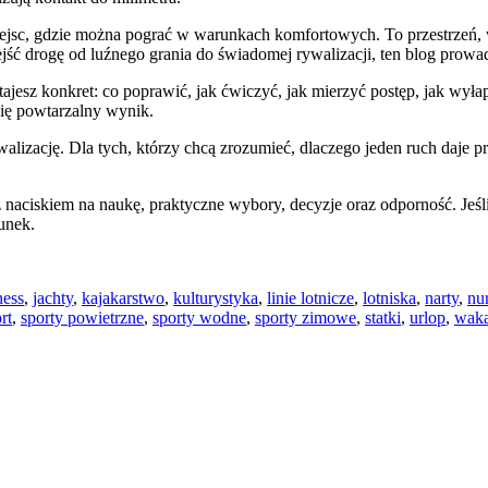
 miejsc, gdzie można pograć w warunkach komfortowych. To przestrzeń, w 
przejść drogę od luźnego grania do świadomej rywalizacji, ten blog prowa
ostajesz konkret: co poprawić, jak ćwiczyć, jak mierzyć postęp, jak wy
się powtarzalny wynik.
ywalizację. Dla tych, którzy chcą zrozumieć, dlaczego jeden ruch daje p
– z naciskiem na naukę, praktyczne wybory, decyzje oraz odporność. Jeśl
unek.
ness
,
jachty
,
kajakarstwo
,
kulturystyka
,
linie lotnicze
,
lotniska
,
narty
,
nu
rt
,
sporty powietrzne
,
sporty wodne
,
sporty zimowe
,
statki
,
urlop
,
waka