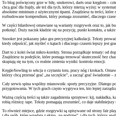
To blog poświęcony grze w bilę, snukerowi, darts oraz kręglom – czte
chcą grać dla frajdy, ale też dla tych, którzy mierzą wyżej: w syste
absolutne minimum z użytecznymi tipami. Znajdziesz tu treści, które 
rozbudowane kompendium, który pomaga zrozumieć, dlaczego czasem
W części bilardowej omawiane są warianty rozgrywek oraz to, jak b
potknięć. Duży nacisk kładzie się na pozycję, punkt kontaktu, a takż
Snooker jest pokazany jako gra precyzyjnej kalkulacji. Teksty prowadz
kiedy odpuścić, jak myśleć o kątach i dlaczego czasem lepszy jest gra
Dart to z kolei świat mikro-korekty. Strona porządkuje tematy: od dop
Znajdziesz tu podejście, które pomaga trenować skuteczność bez chaos
skupiają się na tym, co realnie zmienia wyniki: kontrola emocji.
Kręgle/bowling to sekcja o czytaniu toru, pracy nóg i krokach. Omawi
którzy chcą przestać grać „na szczęście”, a zacząć grać świadomie – z
Cały serwis spina wspólny mianownik: sporty precyzyjne. Dlatego po
przygotowania. W tych grach często wygrywa ten, kto lepiej zarządza 
Ważną częścią treści są także zagadnienia sprzętowe: kij, nakładka, kal
robią różnicę: tape. Teksty pomagają zrozumieć, co daje stabilniejszy
To również miejsce, gdzie rozgrywki są opisywane od strony fair play
i dla osób, które wpadają z ekipą „na godzinę”, i dla tych, którzy anal