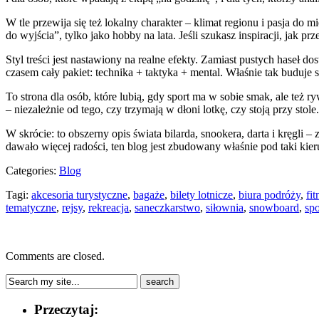
W tle przewija się też lokalny charakter – klimat regionu i pasja do
do wyjścia”, tylko jako hobby na lata. Jeśli szukasz inspiracji, jak 
Styl treści jest nastawiony na realne efekty. Zamiast pustych haseł d
czasem cały pakiet: technika + taktyka + mental. Właśnie tak buduje 
To strona dla osób, które lubią, gdy sport ma w sobie smak, ale też r
– niezależnie od tego, czy trzymają w dłoni lotkę, czy stoją przy stole.
W skrócie: to obszerny opis świata bilarda, snookera, darta i kręgli 
dawało więcej radości, ten blog jest zbudowany właśnie pod taki kier
Categories:
Blog
Tagi:
akcesoria turystyczne
,
bagaże
,
bilety lotnicze
,
biura podróży
,
fit
tematyczne
,
rejsy
,
rekreacja
,
saneczkarstwo
,
siłownia
,
snowboard
,
spo
Comments are closed.
Przeczytaj: