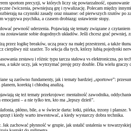
rem sportom precyzji, w których liczy się powtarzalność, opanowanie i 
matyczne ćwiczenia, pewniejszą grę i rywalizację. Polecam między innym
rozbierają na czynniki zasady oraz niuanse: od pierwszych rzutów po z
 wygrywa psychika, a czasem drobiazg: ustawienie stopy.
udować pewność uderzenia. Pojawiają się tematy związane z czytaniem
e na zostawianie sobie dogodnych układów. Jeśli chcesz grać pewniej, 
ą przez logikę breaków, uczą pracy na małej przestrzeni, a także tłuma
cz cierpliwy niż szarżer. To sekcja dla tych, którzy lubią pojedynki ne
asowania zestawu i różnic typu tarcza stalowa vs elektroniczna, po tech
u, a także uczy, jak wytrzymać presję przy double. Dla wielu graczy da
ane są zarówno fundamenty, jak i tematy bardziej „sportowe”: przesunię
 planem, korektą i chłodną analizą.
jawiają się też tematy przekrojowe: mentalność zawodnika, oddychani
emocjami – a nie tylko ten, kto ma „lepszy dzień”.
afonia, płótno, bile, a w świecie darta: lotki, piórka, trzony i plansze
 sprzęt i kiedy warto inwestować, a kiedy wystarczy dobra technika.
. Jak zachować płynność w grupie, jak ustalić ustalenia w towarzyskiej 
izują kontakt do milimetra.