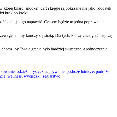
której bilard, snooker, dart i kręgle są pokazane nie jako „dodatek
dzi krok po kroku.
łapać błąd i jak go naprawić. Czasem będzie to jedna poprawka, a
rzewagę, a inny kończy się stratą. Dla tych, którzy chcą grać mądrzej
i chcesz, by Twoje granie było bardziej skuteczne, a jednocześnie
rkowanie
,
odzież turystyczna
,
pływanie
,
podróże lotnicze
,
podróże
cje
,
wellness
,
wycieczki
,
żeglarstwo