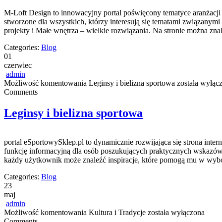
M-Loft Design to innowacyjny portal poświęcony tematyce aranżacji
stworzone dla wszystkich, którzy interesują się tematami związanym
projekty i Małe wnętrza – wielkie rozwiązania. Na stronie można z
Categories:
Blog
01
czerwiec
admin
Możliwość komentowania
Leginsy i bielizna sportowa
została wyłąc
Comments
Leginsy i bielizna sportowa
portal eSportowySklep.pl to dynamicznie rozwijająca się strona inte
funkcję informacyjną dla osób poszukujących praktycznych wskazówe
każdy użytkownik może znaleźć inspiracje, które pomogą mu w wybo
Categories:
Blog
23
maj
admin
Możliwość komentowania
Kultura i Tradycje
została wyłączona
Comments