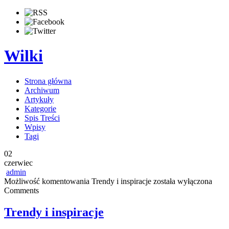
Wilki
Strona główna
Archiwum
Artykuły
Kategorie
Spis Treści
Wpisy
Tagi
02
czerwiec
admin
Możliwość komentowania
Trendy i inspiracje
została wyłączona
Comments
Trendy i inspiracje