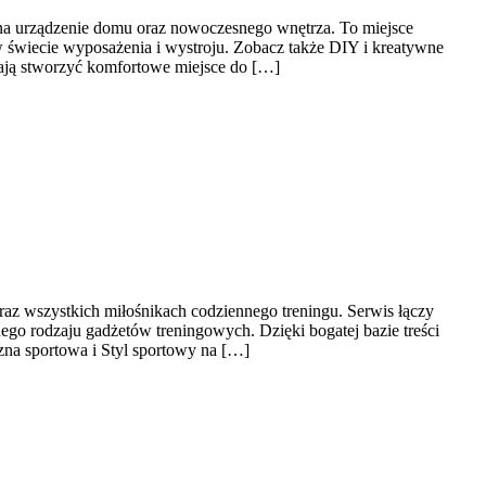
 na urządzenie domu oraz nowoczesnego wnętrza. To miejsce
w świecie wyposażenia i wystroju. Zobacz także DIY i kreatywne
gają stworzyć komfortowe miejsce do […]
oraz wszystkich miłośnikach codziennego treningu. Serwis łączy
go rodzaju gadżetów treningowych. Dzięki bogatej bazie treści
na sportowa i Styl sportowy na […]