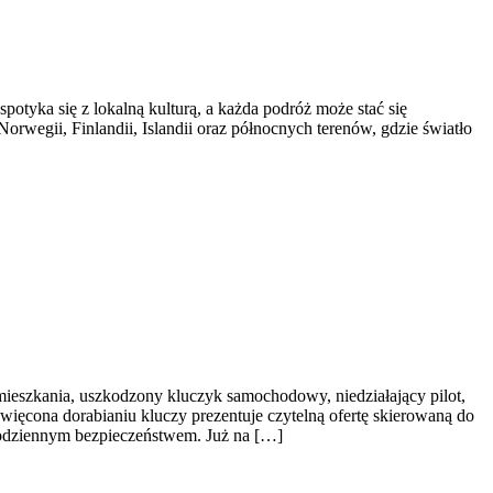
tyka się z lokalną kulturą, a każda podróż może stać się
orwegii, Finlandii, Islandii oraz północnych terenów, gdzie światło
mieszkania, uszkodzony kluczyk samochodowy, niedziałający pilot,
ięcona dorabianiu kluczy prezentuje czytelną ofertę skierowaną do
codziennym bezpieczeństwem. Już na […]