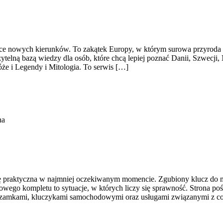
e nowych kierunków. To zakątek Europy, w którym surowa przyroda spo
elną bazą wiedzy dla osób, które chcą lepiej poznać Danii, Szwecji, N
óże i Legendy i Mitologia. To serwis […]
na
 się praktyczna w najmniej oczekiwanym momencie. Zgubiony klucz do 
go kompletu to sytuacje, w których liczy się sprawność. Strona pośw
i, zamkami, kluczykami samochodowymi oraz usługami związanymi z 