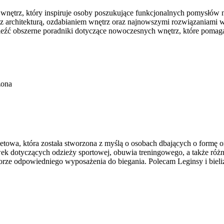
 wnętrz, który inspiruje osoby poszukujące funkcjonalnych pomysłów
i z architekturą, ozdabianiem wnętrz oraz najnowszymi rozwiązaniami 
naleźć obszerne poradniki dotyczące nowoczesnych wnętrz, które poma
zona
rnetowa, która została stworzona z myślą o osobach dbających o formę 
k dotyczących odzieży sportowej, obuwia treningowego, a także różne
rze odpowiedniego wyposażenia do biegania. Polecam Leginsy i bieliz